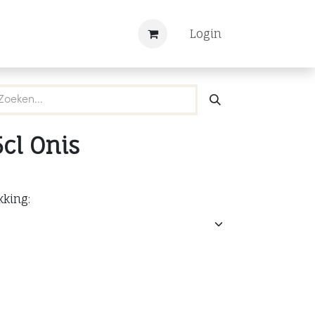
Nieuws
Registreren
Login
5cl Onis
kking: