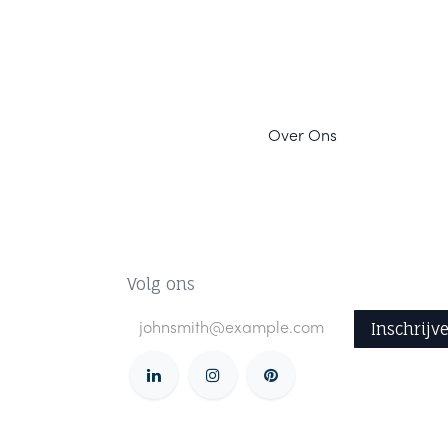
Ov
er Ons
Volg ons
Inschrijv