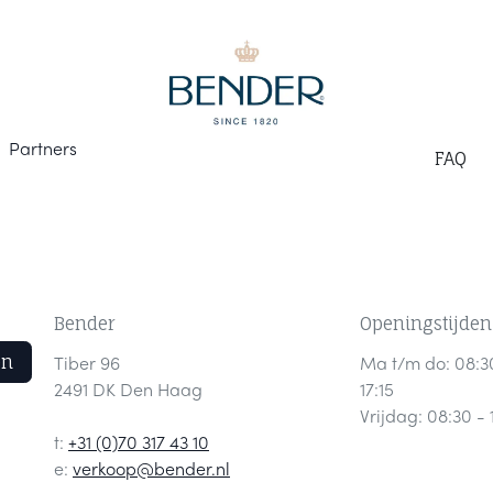
Part
ners
F
AQ
Bender
Openingstijden
en
Tiber 96
Ma t/m do: 08:3
2491 DK Den Haag
17:15
Vrijdag: 08:30 - 
t:
+31 (0)70 317 43 10
e:
verkoop@bender.nl