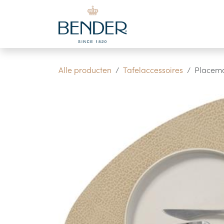
Overslaan naar inhoud
Alle producten
Tafelaccessoires
Placema