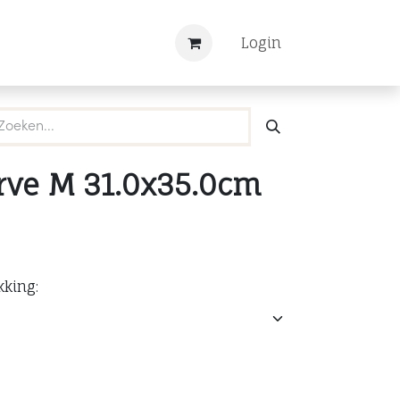
Nieuws
Registreren
Login
rve M 31.0x35.0cm
kking: