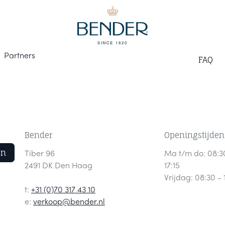
Part
ners
F
AQ
Bender
Openingstijden
en
Tiber 96
Ma t/m do: 08:3
2491 DK Den Haag
17:15
Vrijdag: 08:30 - 
t:
+31 (0)70 317 43 10
e:
verkoop@bender.nl