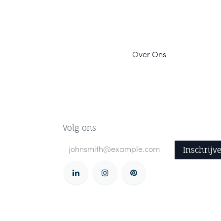
Ov
er Ons
Volg ons
Inschrijv