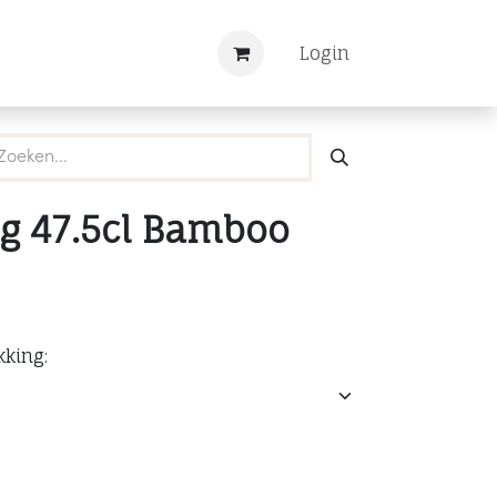
Nieuws
Registreren
Login
g 47.5cl Bamboo
kking: