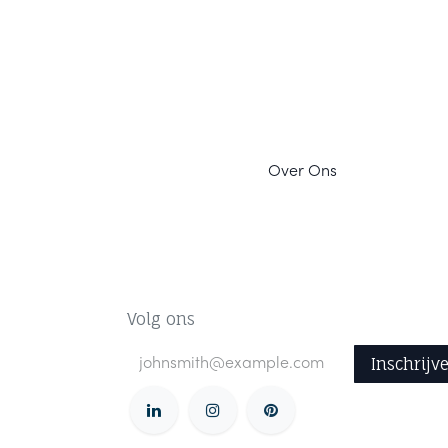
Ov
er Ons
Volg ons
Inschrijv