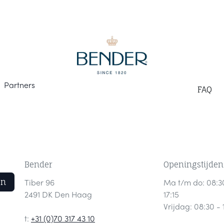
Part
ners
F
AQ
Bender
Openingstijden
en
Tiber 96
Ma t/m do: 08:3
2491 DK Den Haag
17:15
Vrijdag: 08:30 - 
t:
+31 (0)70 317 43 10