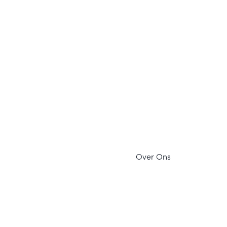
Ov
er Ons