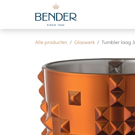
Overslaan naar inhoud
Alle producten
Glaswerk
Tumbler laag 3