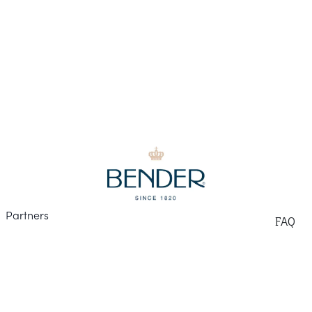
Part
ners
F
AQ