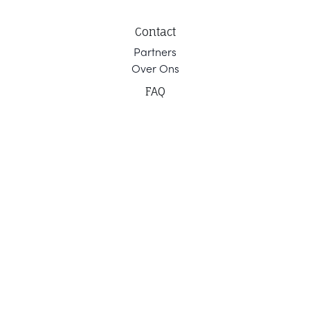
Contact
Part
ners
Ov
er Ons
F
AQ