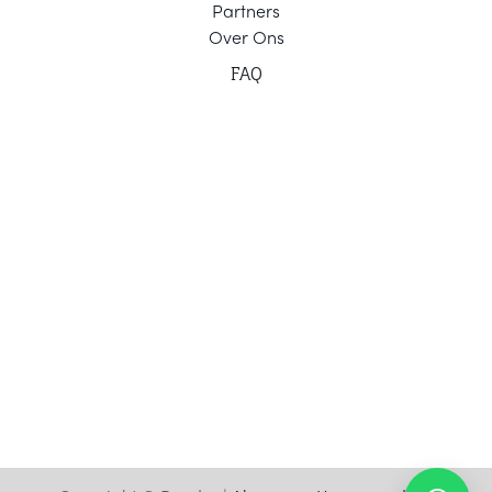
Part
ners
Ov
er Ons
F
AQ