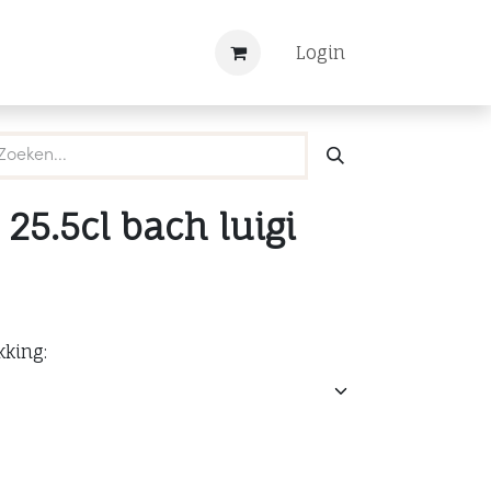
Nieuws
Registreren
Login
25.5cl bach luigi
kking: