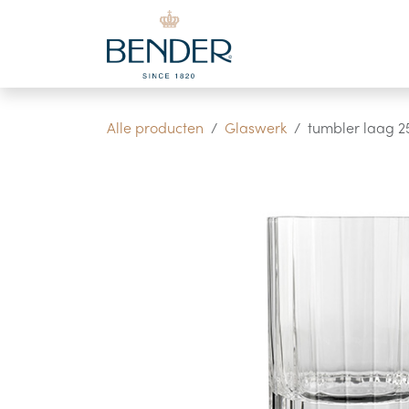
Overslaan naar inhoud
Alle producten
Glaswerk
tumbler laag 25