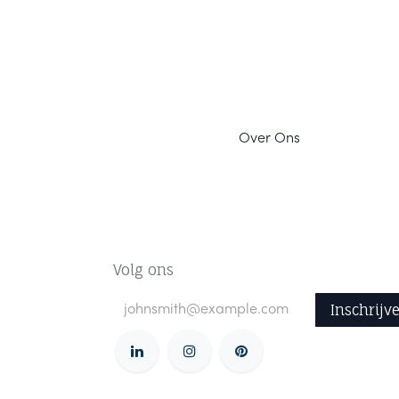
Ov
er Ons
Volg ons
Inschrijv