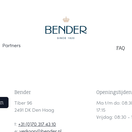
Part
ners
F
AQ
Bender
Openingstijden
en
Tiber 96
Ma t/m do: 08:3
2491 DK Den Haag
17:15
Vrijdag: 08:30 - 
t:
+31 (0)70 317 43 10
e:
verkoop@bender.nl