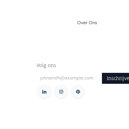
Ov
er Ons
Volg ons
Inschrijv