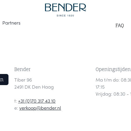
Part
ners
F
AQ
Bender
Openingstijden
en
Tiber 96
Ma t/m do: 08:3
2491 DK Den Haag
17:15
Vrijdag: 08:30 - 
t:
+31 (0)70 317 43 10
e:
verkoop@bender.nl