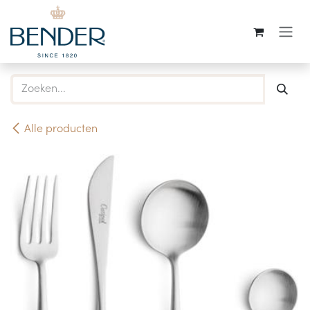
Overslaan naar inhoud
Alle producten