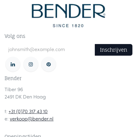
Volg ons
Inschrijven
Bender
Tiber 96
2491 DK Den Haag
t:
+31 (0)70 317 43 10
e:
verkoop@bender.nl
Openingstijden