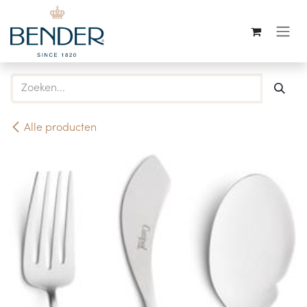
Overslaan naar inhoud
Alle producten