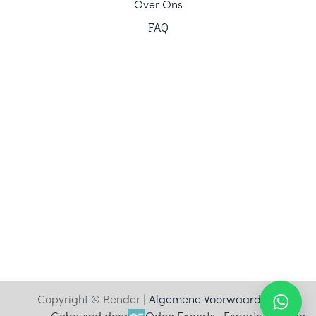
Ov
er Ons
F
AQ
Copyright © Bender |
Algemene Voorwaarden