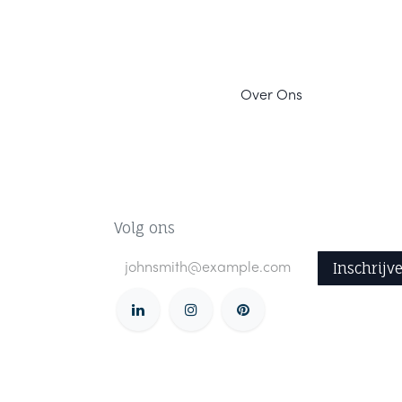
Ov
er Ons
Volg ons
Inschrijv