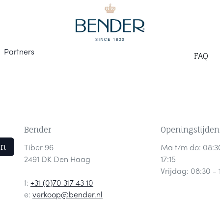
Part
ners
F
AQ
Bender
Openingstijden
en
Tiber 96
Ma t/m do: 08:3
2491 DK Den Haag
17:15
Vrijdag: 08:30 - 
t:
+31 (0)70 317 43 10
e:
verkoop@bender.nl