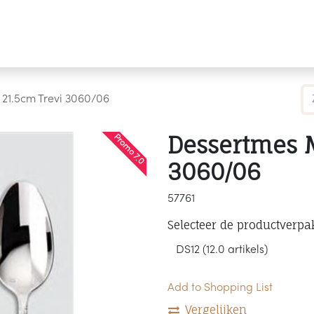
Producten
Merken
Referenties
Personaliseren
21.5cm Trevi 3060/06
Dessertmes 
Promo 7.0
3060/06
57761
Selecteer de productverpa
Add to Shopping List
Vergelijken