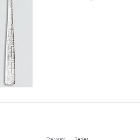
Eternum
Series