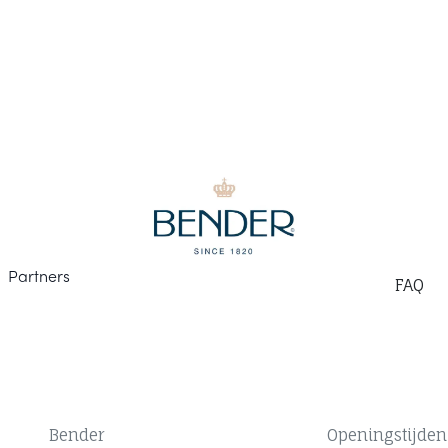
Part
ners
F
AQ
Bender
Openingstijden