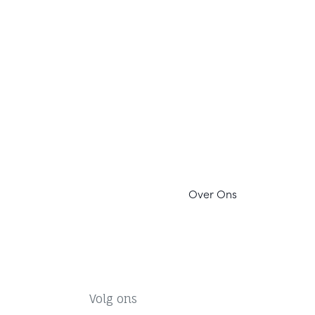
Ov
er Ons
Volg ons