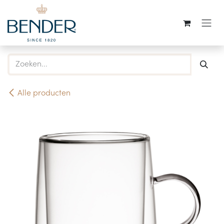
Overslaan naar inhoud
Alle producten