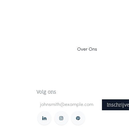
Ov
er Ons
Volg ons
Inschrijv