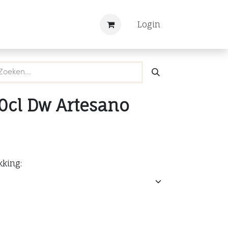
Nieuws
Registreren
Login
0cl Dw Artesano
kking: