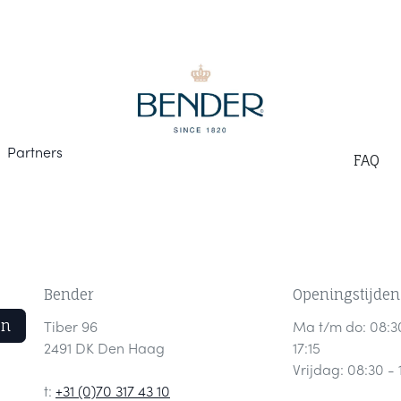
Part
ners
F
AQ
Bender
Openingstijden
en
Tiber 96
Ma t/m do: 08:3
2491 DK Den Haag
17:15
Vrijdag: 08:30 - 
t:
+31 (0)70 317 43 10