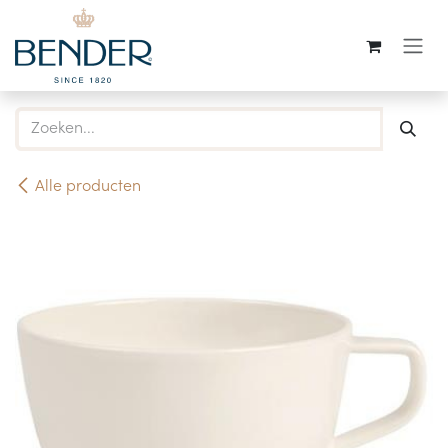
Overslaan naar inhoud
Alle producten