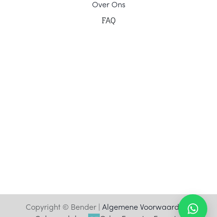
Ov
er Ons
F
AQ
Copyright © Bender |
Algemene Voorwaarden