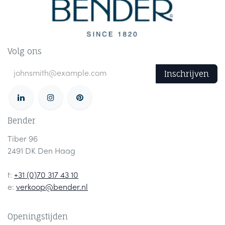
Volg ons
Inschrijven
Bender
Tiber 96
2491 DK Den Haag
t:
+31 (0)70 317 43 10
e:
verkoop@bender.nl
Openingstijden