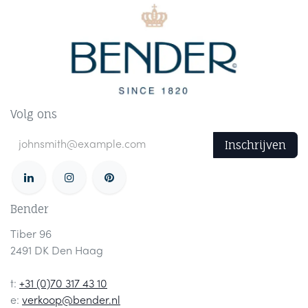
Volg ons
Inschrijven
Bender
Tiber 96
2491 DK Den Haag
t:
+31 (0)70 317 43 10
e:
verkoop@bender.nl