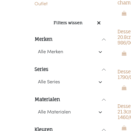
cham
Outlet
Filters wissen
Dess
20.8c
Merken
986/0
Series
Desse
1790/
Materialen
Dess
21.3c
1460/
Kleuren