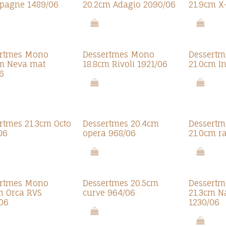
pagne 1489/06
20.2cm Adagio 2090/06
21.9cm X
ertmes Mono
Dessertmes Mono
Dessert
m Neva mat
18.8cm Rivoli 1921/06
21.0cm I
6
rtmes 21.3cm Octo
Dessertmes 20.4cm
Dessert
06
opera 968/06
21.0cm r
Promo 7.0
ertmes Mono
Dessertmes 20.5cm
Dessert
m Orca RVS
curve 964/06
21.3cm N
06
1230/06