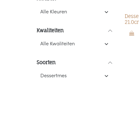
Dess
21.0c
Kwaliteiten
Soorten