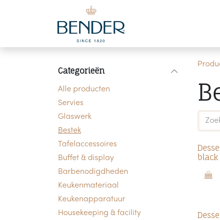
Overslaan naar inhoud
Produ
Categorieën
B
Alle producten
Servies
Glaswerk
Bestek
Tafelaccessoires
Desse
black
Buffet & display
Barbenodigdheden
Keukenmateriaal
Keukenapparatuur
Housekeeping & facility
Desse