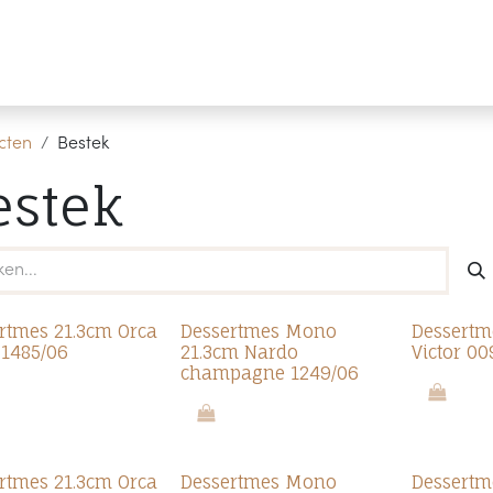
Producten
Merken
Referenties
Personaliseren
cten
Bestek
estek
Promo 7.0
rtmes 21.3cm Orca
Dessertmes Mono
Dessert
 1485/06
21.3cm Nardo
Victor 00
champagne 1249/06
Promo 7.0
rtmes 21.3cm Orca
Dessertmes Mono
Dessert