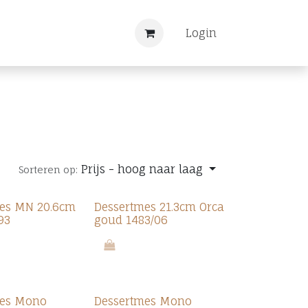
Nieuws
Registreren
Login
Prijs - hoog naar laag
Sorteren op:
mes MN 20.6cm
Dessertmes 21.3cm Orca
93
goud 1483/06
Promo 7.0
mes Mono
Dessertmes Mono