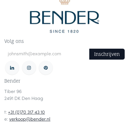
Volg ons
Inschrijven
Bender
Tiber 96
2491 DK Den Haag
t:
+31 (0)70 317 43 10
e:
verkoop@bender.nl