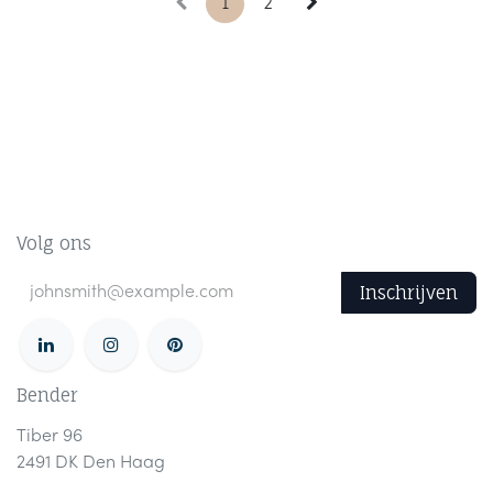
1
2
Volg ons
Inschrijven
Bender
Tiber 96
2491 DK Den Haag