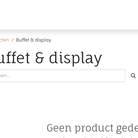
Producten
Merken
Referenties
Personaliseren
cten
Buffet & display
uffet & display
Geen product gede