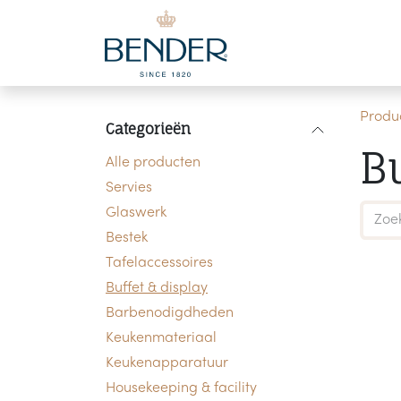
Overslaan naar inhoud
Produ
Categorieën
B
Alle producten
Servies
Glaswerk
Bestek
Tafelaccessoires
Buffet & display
Barbenodigdheden
Keukenmateriaal
Keukenapparatuur
Housekeeping & facility