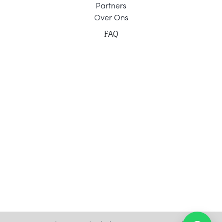
Part
ners
Ov
er Ons
F
AQ