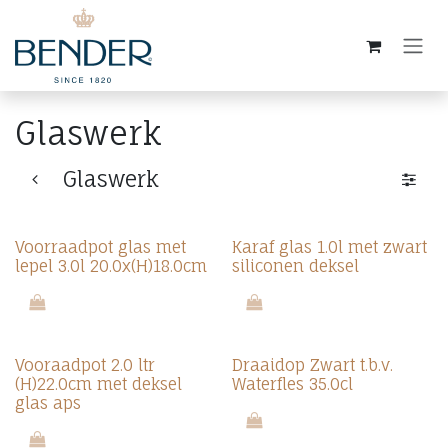
Overslaan naar inhoud
Glaswerk
Glaswerk
Voorraadpot glas met
Karaf glas 1.0l met zwart
lepel 3.0l 20.0x(H)18.0cm
siliconen deksel
Vooraadpot 2.0 ltr
Draaidop Zwart t.b.v.
(H)22.0cm met deksel
Waterfles 35.0cl
glas aps