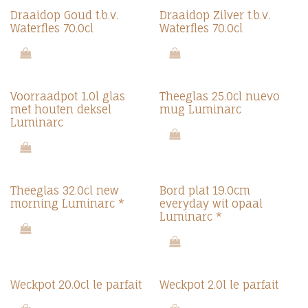
Draaidop Goud t.b.v.
Draaidop Zilver t.b.v.
Waterfles 70.0cl
Waterfles 70.0cl
Voorraadpot 1.0l glas
Theeglas 25.0cl nuevo
met houten deksel
mug Luminarc
Luminarc
Theeglas 32.0cl new
Bord plat 19.0cm
morning Luminarc *
everyday wit opaal
Luminarc *
Weckpot 20.0cl le parfait
Weckpot 2.0l le parfait