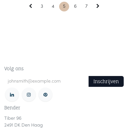
3
4
5
6
7
Volg ons
Inschrijven
Bender
Tiber 96
2491 DK Den Haag