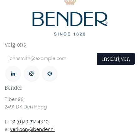
Volg ons
Inschrijven
Bender
Tiber 96
2491 DK Den Haag
t:
+31 (0)70 317 43 10
e:
verkoop@bender.nl