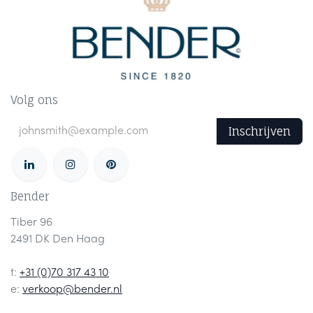
Volg ons
Inschrijven
Bender
Tiber 96
2491 DK Den Haag
t:
+31 (0)70 317 43 10
e:
verkoop@bender.nl