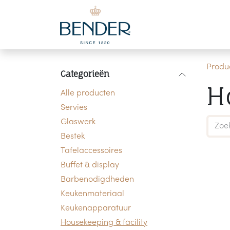
Overslaan naar inhoud
Produ
Categorieën
H
Alle producten
Servies
Glaswerk
Bestek
Tafelaccessoires
Buffet & display
Barbenodigdheden
Keukenmateriaal
Keukenapparatuur
Housekeeping & facility