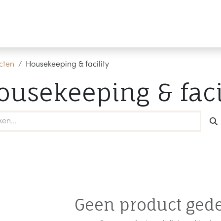
Producten
Merken
Referenties
Personaliseren
cten
Housekeeping & facility
ousekeeping & faci
Geen product gede