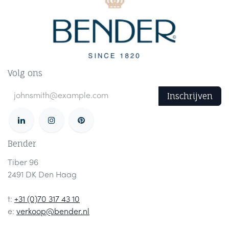
Volg ons
Inschrijven
Bender
Tiber 96
2491 DK Den Haag
t:
+31 (0)70 317 43 10
e:
verkoop@bender.nl