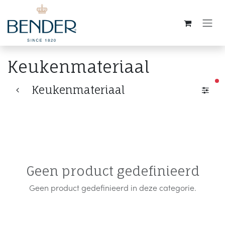
Overslaan naar inhoud
Keukenmateriaal
ac
Keukenmateriaal
Geen product gedefinieerd
Geen product gedefinieerd in deze categorie.