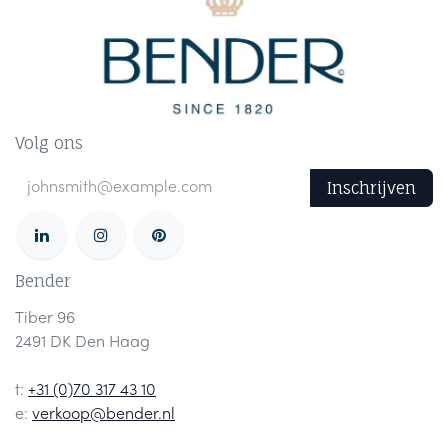
Volg ons
Inschrijven
Bender
Tiber 96
2491 DK Den Haag
t:
+31 (0)70 317 43 10
e:
verkoop@bender.nl