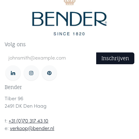
Volg ons
Inschrijven
Bender
Tiber 96
2491 DK Den Haag
t:
+31 (0)70 317 43 10
e:
verkoop@bender.nl