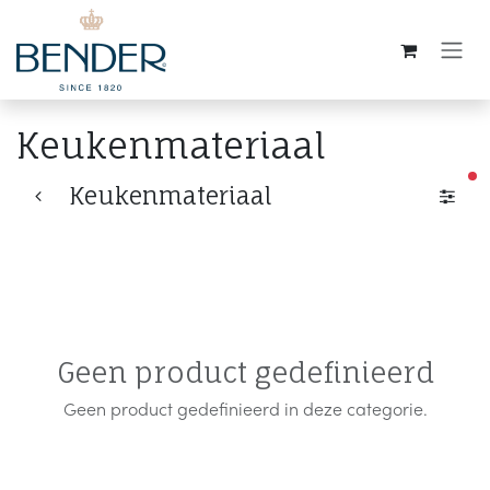
Overslaan naar inhoud
Keukenmateriaal
ac
Keukenmateriaal
Geen product gedefinieerd
Geen product gedefinieerd in deze categorie.