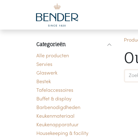
Overslaan naar inhoud
Produ
Categorieën
O
Alle producten
Servies
Glaswerk
Bestek
Tafelaccessoires
Buffet & display
Barbenodigdheden
Keukenmateriaal
Keukenapparatuur
Housekeeping & facility