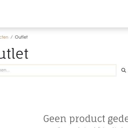
Producten
Merken
Referenties
Personaliseren
cten
Outlet
utlet
Geen product gede