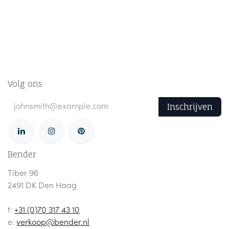
Volg ons
Inschrijven
Bender
Tiber 96
2491 DK Den Haag
t:
+31 (0)70 317 43 10
e:
verkoop@bender.nl