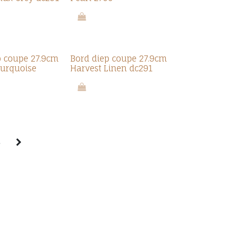
p coupe 27.9cm
Bord diep coupe 27.9cm
Turquoise
Harvest Linen dc291
5