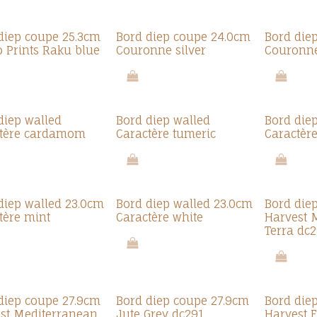
diep coupe 25.3cm
Bord diep coupe 24.0cm
Bord die
o Prints Raku blue
Couronne silver
Couronne
diep walled
Bord diep walled
Bord die
ctère cardamom
Caractère tumeric
Caractèr
diep walled 23.0cm
Bord diep walled 23.0cm
Bord die
tère mint
Caractère white
Harvest 
Terra dc
diep coupe 27.9cm
Bord diep coupe 27.9cm
Bord die
st Mediterranean
Jute Grey dc291
Harvest 