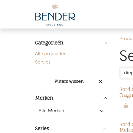
Overslaan naar inhoud
Produ
Categorieën
S
Alle producten
Servies
Filters wissen
Bord 
Fragm
Merken
Bord 
Series
Metro