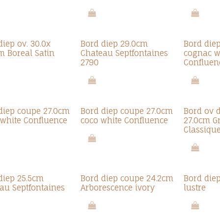
diep ov. 30.0x
Bord diep 29.0cm
Bord die
m Boreal Satin
Chateau Septfontaines
cognac w
2790
Confluen
diep coupe 27.0cm
Bord diep coupe 27.0cm
Bord ov d
 white Confluence
coco white Confluence
27.0cm G
Classiqu
diep 25.5cm
Bord diep coupe 24.2cm
Bord diep
au Septfontaines
Arborescence ivory
lustre