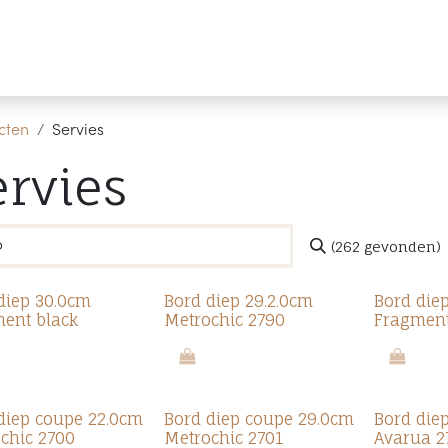
Producten
Merken
Referenties
Personaliseren
cten
Servies
ervies
(262 gevonden)
diep 30.0cm
Bord diep 29.2.0cm
Bord die
ent black
Metrochic 2790
Fragment
diep coupe 22.0cm
Bord diep coupe 29.0cm
Bord die
chic 2700
Metrochic 2701
Avarua 2