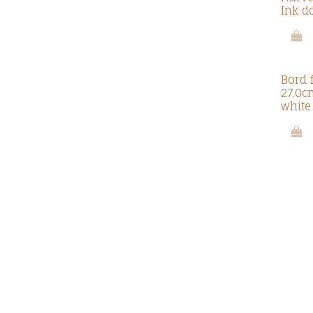
Ink d
Bord 
27.0c
white