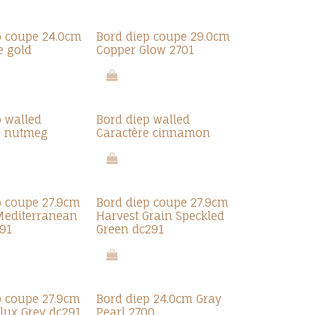
p coupe 24.0cm
Bord diep coupe 29.0cm
 gold
Copper Glow 2701
p walled
Bord diep walled
e nutmeg
Caractère cinnamon
p coupe 27.9cm
Bord diep coupe 27.9cm
Mediterranean
Harvest Grain Speckled
291
Green dc291
p coupe 27.9cm
Bord diep 24.0cm Gray
Flux Grey dc291
Pearl 2700