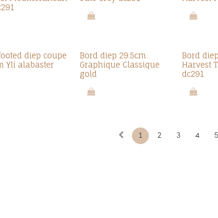
c291
footed diep coupe
Bord diep 29.5cm
Bord die
m Yli alabaster
Graphique Classique
Harvest 
gold
dc291
1
2
3
4