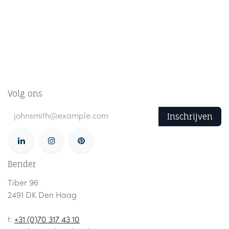
Volg ons
Inschrijven
Bender
Tiber 96
2491 DK Den Haag
t:
+31 (0)70 317 43 10