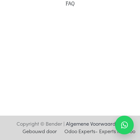
F
AQ
Copyright © Bender |
Algemene Voorwaarden
Gebouwd door
Odoo Experts
- Experts in Odoo