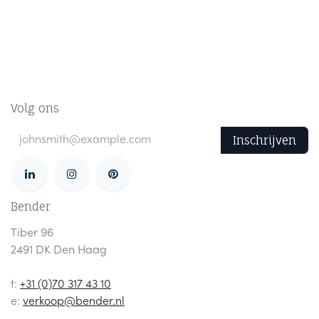
Volg ons
Inschrijven
Bender
Tiber 96
2491 DK Den Haag
t:
+31 (0)70 317 43 10
e:
verkoop@bender.nl