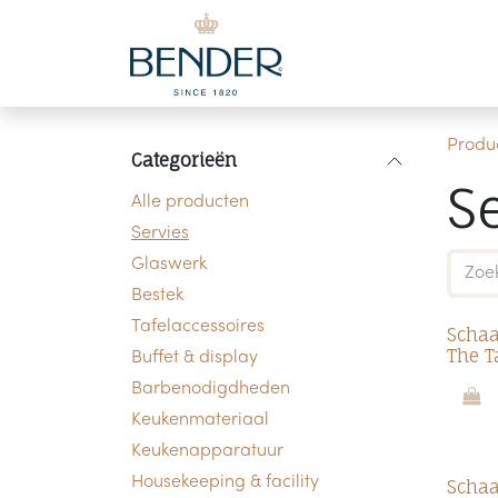
Overslaan naar inhoud
Produ
Categorieën
S
Alle producten
Servies
Glaswerk
Bestek
Tafelaccessoires
Schaa
The T
Buffet & display
Barbenodigdheden
Keukenmateriaal
Keukenapparatuur
Housekeeping & facility
Schaa