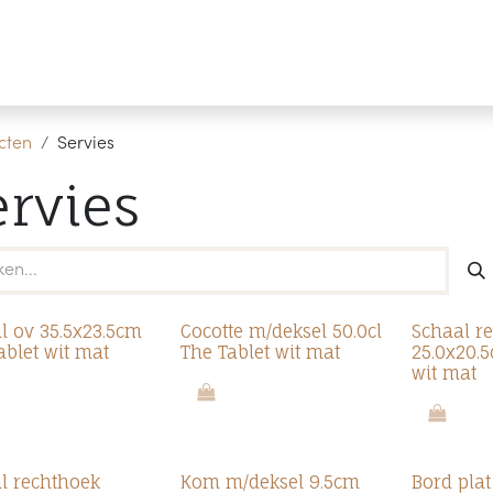
Producten
Merken
Referenties
Personaliseren
cten
Servies
ervies
l ov 35.5x23.5cm
Cocotte m/deksel 50.0cl
Schaal r
ablet wit mat
The Tablet wit mat
25.0x20.
wit mat
l rechthoek
Kom m/deksel 9.5cm
Bord pla