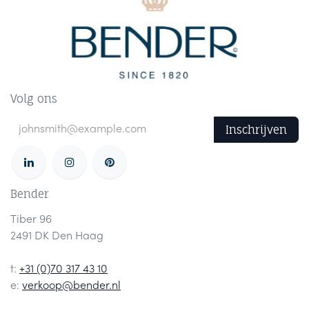
Volg ons
Inschrijven
Bender
Tiber 96
2491 DK Den Haag
t:
+31 (0)70 317 43 10
e:
verkoop@bender.nl