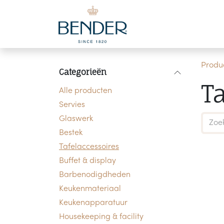
Overslaan naar inhoud
Produ
Categorieën
T
Alle producten
Servies
Glaswerk
Bestek
Tafelaccessoires
Buffet & display
Barbenodigdheden
Keukenmateriaal
Keukenapparatuur
Housekeeping & facility