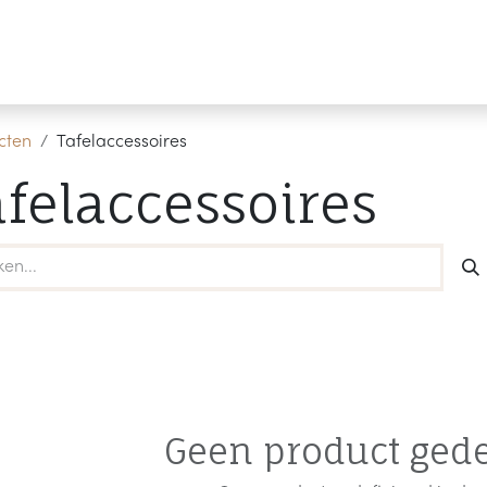
Producten
Merken
Referenties
Personaliseren
cten
Tafelaccessoires
afelaccessoires
Geen product gede