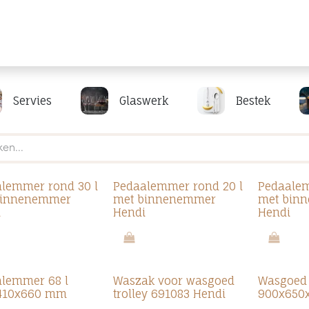
Producten
Merken
Referenties
Personaliseren
Servies
Glaswerk
Bestek
lemmer rond 30 l
Pedaalemmer rond 20 l
Pedaalem
binnenemmer
met binnenemmer
met bin
i
Hendi
Hendi
lemmer 68 l
Waszak voor wasgoed
Wasgoed t
410x660 mm
trolley 691083 Hendi
900x650
i