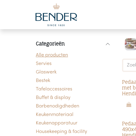
Overslaan naar inhoud
Categorieën
Alle producten
Servies
Glaswerk
Bestek
Pedaa
met 
Tafelaccessoires
Hend
Buffet & display
Barbenodigdheden
Keukenmateriaal
Pedaa
Keukenapparatuur
490x
Housekeeping & facility
Hend