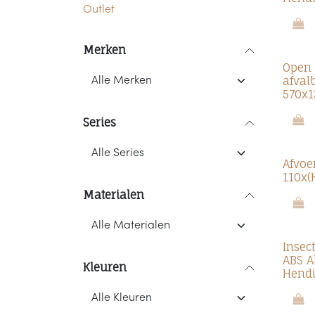
Outlet
Merken
Open 
afval
570x
Series
Afvoe
110x
Materialen
Insec
ABS 
Kleuren
Hend