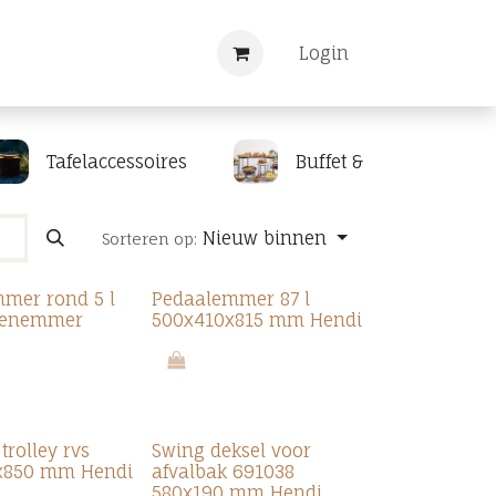
Nieuws
Registreren
Login
Tafelaccessoires
Buffet & display
Nieuw binnen
Sorteren op:
mer rond 5 l
Pedaalemmer 87 l
nenemmer
500x410x815 mm Hendi
rolley rvs
Swing deksel voor
x850 mm Hendi
afvalbak 691038
580x190 mm Hendi