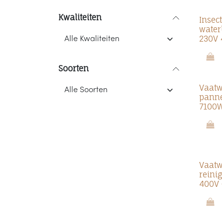
Kwaliteiten
Insec
water
230V
Soorten
Vaatw
panne
7100
Vaatw
reini
400V