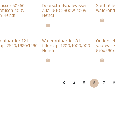
asser 50x50
Doorschuifvaatwasser
Zouttable
ronisch 400V
Alfa 1510 8600W 400V
wateront
W Hendi
Hendi
ontharder 12 l
Waterontharder 8 l
Onderste
rcap. 2520/1680/1260
filtercap. 1200/1000/900
vaatwase
i
Hendi
570x560
4
5
6
7