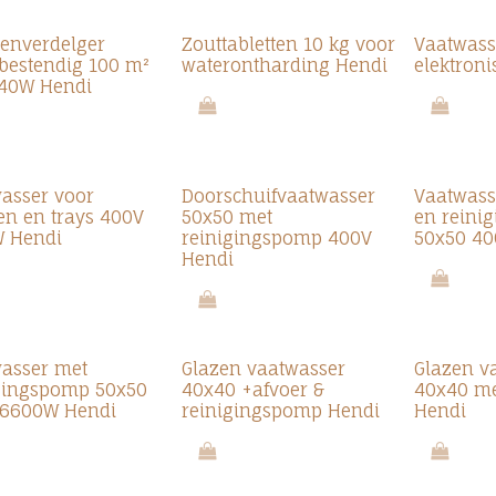
tenverdelger
Zouttabletten 10 kg voor
Vaatwass
bestendig 100 m²
waterontharding Hendi
elektron
 40W Hendi
asser voor
Doorschuifvaatwasser
Vaatwass
n en trays 400V
50x50 met
en reini
W Hendi
reinigingspomp 400V
50x50 40
Hendi
asser met
Glazen vaatwasser
Glazen v
gingspomp 50x50
40x40 +afvoer &
40x40 m
 6600W Hendi
reinigingspomp Hendi
Hendi