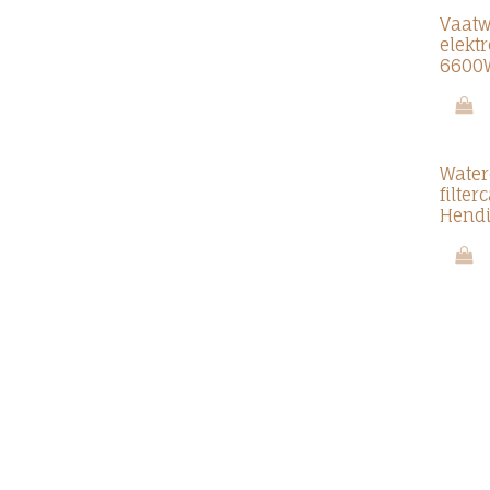
Vaatw
elekt
6600
Water
filte
Hend