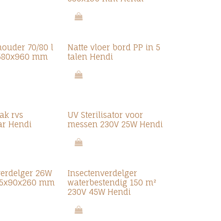
houder 70/80 l
Natte vloer bord PP in 5
x580x960 mm
talen Hendi
ak rvs
UV Sterilisator voor
ar Hendi
messen 230V 25W Hendi
verdelger 26W
Insectenverdelger
335x90x260 mm
waterbestendig 150 m²
230V 45W Hendi