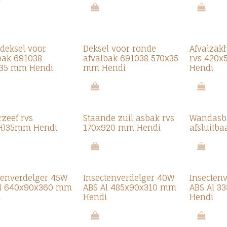
deksel voor
Deksel voor ronde
Afvalzak
bak 691038
afvalbak 691038 570x35
rvs 420
135 mm Hendi
mm Hendi
Hendi
rzeef rvs
Staande zuil asbak rvs
Wandasb
(H)35mm Hendi
170x920 mm Hendi
afsluitba
tenverdelger 45W
Insectenverdelger 40W
Insecten
Al 640x90x360 mm
ABS Al 485x90x310 mm
ABS Al 
i
Hendi
Hendi