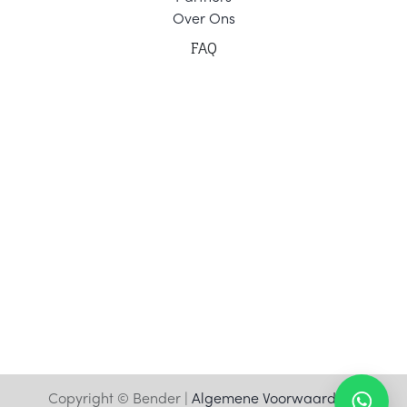
Ov
er Ons
F
AQ
Copyright © Bender |
Algemene Voorwaarden