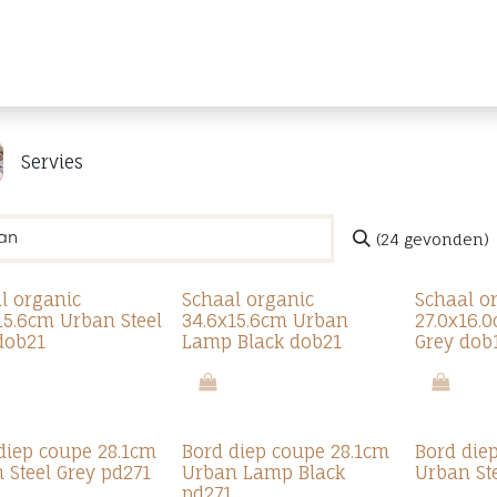
Producten
Merken
Referenties
Personaliseren
Servies
(24 gevonden)
l organic
Schaal organic
Schaal o
15.6cm Urban Steel
34.6x15.6cm Urban
27.0x16.
dob21
Lamp Black dob21
Grey dob
diep coupe 28.1cm
Bord diep coupe 28.1cm
Bord die
 Steel Grey pd271
Urban Lamp Black
Urban St
pd271