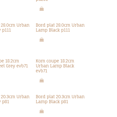
t 28.0cm Urban
Bord plat 28.0cm Urban
y p111
Lamp Black p111
e 18.2cm
Kom coupe 18.2cm
eel Grey evb71
Urban Lamp Black
evb71
t 20.3cm Urban
Bord plat 20.3cm Urban
y p81
Lamp Black p81