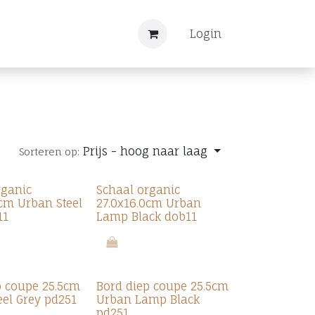
Nieuws
Registreren
Login
Prijs - hoog naar laag
Sorteren op:
rganic
Schaal organic
0cm Urban Steel
27.0x16.0cm Urban
11
Lamp Black dob11
p coupe 25.5cm
Bord diep coupe 25.5cm
eel Grey pd251
Urban Lamp Black
pd251