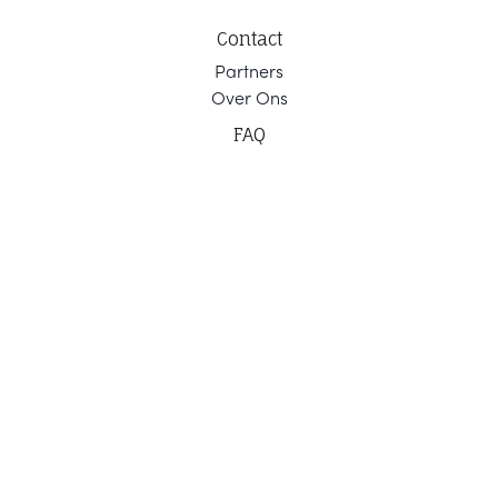
Contact
Part
ners
Ov
er Ons
F
AQ