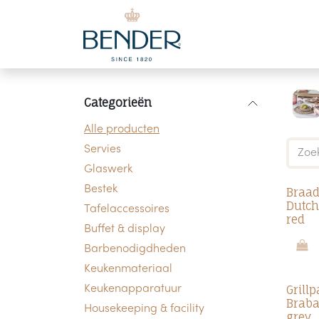
Overslaan naar inhoud
Categorieën
Alle producten
Servies
Glaswerk
Bestek
Braad
Dutch
Tafelaccessoires
red
Buffet & display
Barbenodigdheden
Keukenmateriaal
Grill
Keukenapparatuur
Braba
Housekeeping & facility
grey