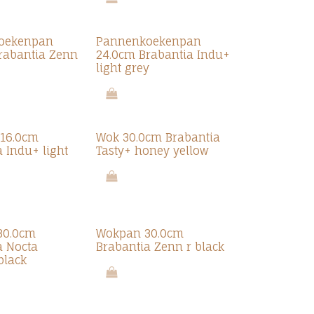
oekenpan
Pannenkoekenpan
rabantia Zenn
24.0cm Brabantia Indu+
light grey
 16.0cm
Wok 30.0cm Brabantia
 Indu+ light
Tasty+ honey yellow
30.0cm
Wokpan 30.0cm
a Nocta
Brabantia Zenn r black
black