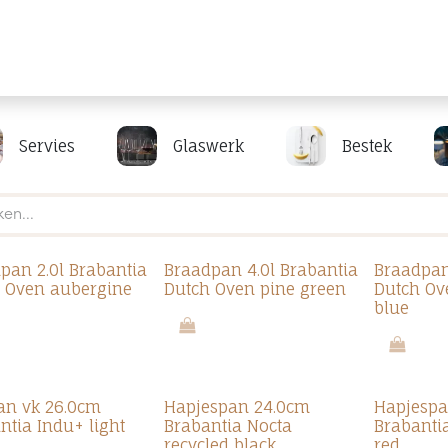
Producten
Merken
Referenties
Personaliseren
Servies
Glaswerk
Bestek
pan 2.0l Brabantia
Braadpan 4.0l Brabantia
Braadpan
 Oven aubergine
Dutch Oven pine green
Dutch Ov
blue
pan vk 26.0cm
Hapjespan 24.0cm
Hapjespa
ntia Indu+ light
Brabantia Nocta
Brabanti
recycled black
red