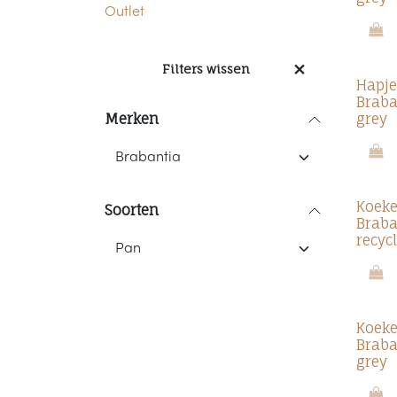
Outlet
Filters wissen
Hapje
Braba
Merken
grey
Koek
Soorten
Braba
recyc
Koek
Braba
grey