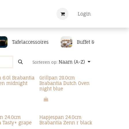
Nieuws
Registreren
Login
Tafelaccessoires
Buffet & display
Naam (A-Z)
Sorteren op:
 6.0l Brabantia
Grillpan 28.0cm
en midnight
Brabantia Dutch Oven
night blue
n 24.0cm
Hapjespan 24.0cm
a Tasty+ grape
Brabantia Zenn r black