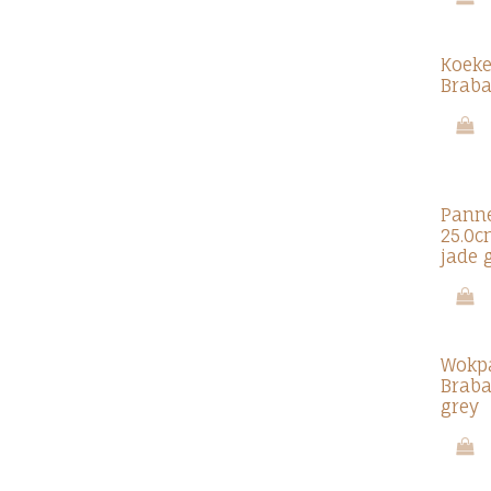
Koek
Braba
Pann
25.0c
jade 
Wokp
Braba
grey