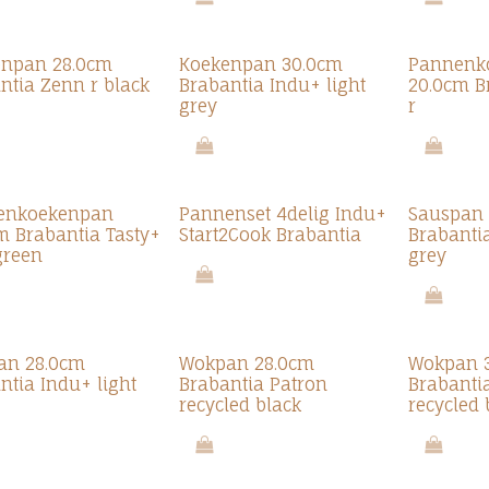
enpan 28.0cm
Koekenpan 30.0cm
Pannenk
ntia Zenn r black
Brabantia Indu+ light
20.0cm B
grey
r
enkoekenpan
Pannenset 4delig Indu+
Sauspan
m Brabantia Tasty+
Start2Cook Brabantia
Brabantia
green
grey
an 28.0cm
Wokpan 28.0cm
Wokpan 
ntia Indu+ light
Brabantia Patron
Brabanti
recycled black
recycled 