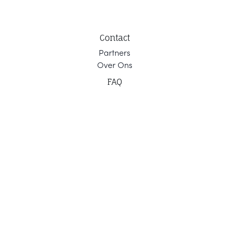
Contact
Part
ners
Ov
er Ons
F
AQ