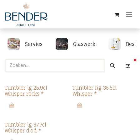
Overslaan naar inhoud
Servies
Glaswerk
Beste
ac
Tumbler lg 25.9cl
Tumbler hg 35.5cl
Whisper rocks *
Whisper *
Tumbler lg 37.7cl
Whisper d.o.f. *