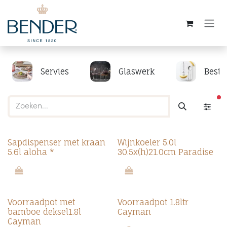
Overslaan naar inhoud
Servies
Glaswerk
Beste
ac
Sapdispenser met kraan
Wijnkoeler 5.0l
5.6l aloha *
30.5x(h)21.0cm Paradise
Voorraadpot met
Voorraadpot 1.8ltr
bamboe deksel1.8l
Cayman
Cayman