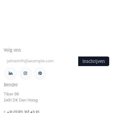
Volg ons
Inschrijven
Bender
Tiber 96
2491 DK Den Haag
t:
+31 (0)70 317 43 10