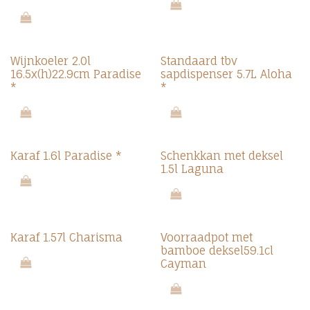
Wijnkoeler 2.0l
Standaard tbv
16.5x(h)22.9cm Paradise
sapdispenser 5.7L Aloha
*
*
Karaf 1.6l Paradise *
Schenkkan met deksel
1.5l Laguna
Karaf 1.57l Charisma
Voorraadpot met
bamboe deksel59.1cl
Cayman