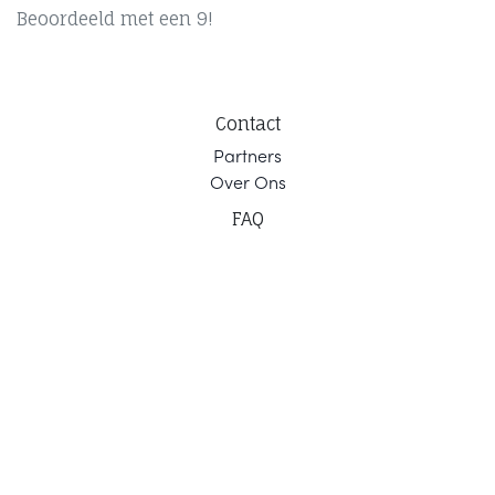
Beoordeeld met een 9!
Contact
Part
ners
Ov
er Ons
F
AQ