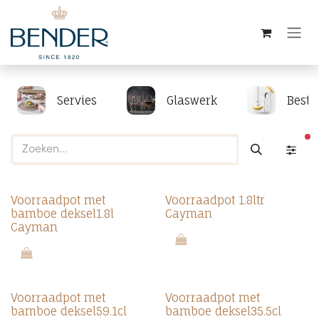
Overslaan naar inhoud
Servies
Glaswerk
Beste
ac
Voorraadpot met
Voorraadpot 1.8ltr
bamboe deksel1.8l
Cayman
Cayman
Voorraadpot met
Voorraadpot met
bamboe deksel59.1cl
bamboe deksel35.5cl