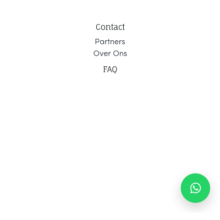
Contact
Part
ners
Ov
er Ons
F
AQ