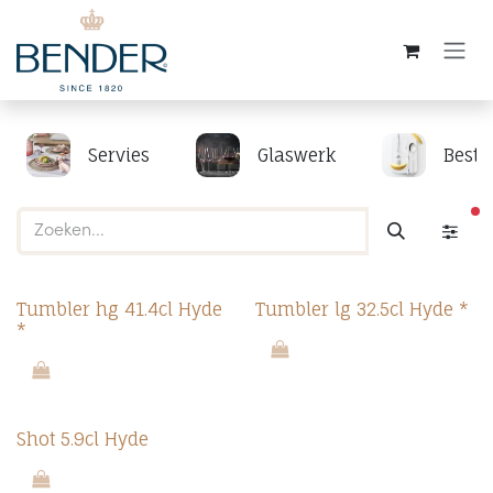
Overslaan naar inhoud
Servies
Glaswerk
Beste
ac
Tumbler hg 41.4cl Hyde
Tumbler lg 32.5cl Hyde *
*
Shot 5.9cl Hyde