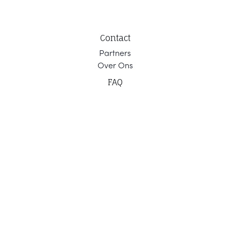
Contact
Part
ners
Ov
er Ons
F
AQ