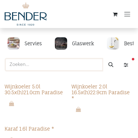
Overslaan naar inhoud
Servies
Glaswerk
Beste
ac
Wijnkoeler 5.0l
Wijnkoeler 2.0l
30.5x(h)21.0cm Paradise
16.5x(h)22.9cm Paradise
*
Karaf 1.6l Paradise *