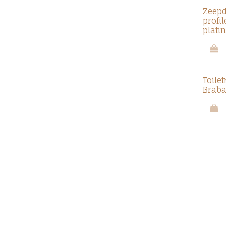
Zeepd
profi
plati
Toile
Braba