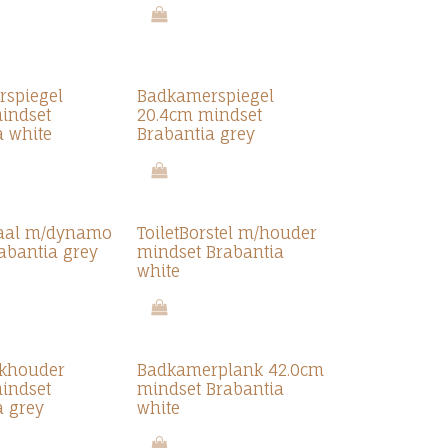
spiegel
Badkamerspiegel
indset
20.4cm mindset
a white
Brabantia grey
aal m/dynamo
ToiletBorstel m/houder
abantia grey
mindset Brabantia
white
khouder
Badkamerplank 42.0cm
indset
mindset Brabantia
a grey
white