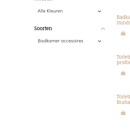
Badk
minds
Soorten
Toile
profil
Toile
Braba