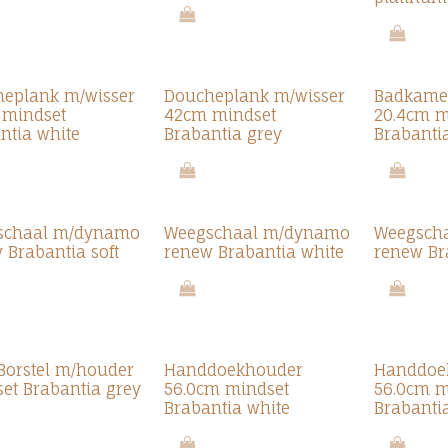
eplank m/wisser
Doucheplank m/wisser
Badkamer
 mindset
42cm mindset
20.4cm m
ntia white
Brabantia grey
Brabanti
schaal m/dynamo
Weegschaal m/dynamo
Weegsch
 Brabantia soft
renew Brabantia white
renew Br
tBorstel m/houder
Handdoekhouder
Handdoe
et Brabantia grey
56.0cm mindset
56.0cm m
Brabantia white
Brabanti