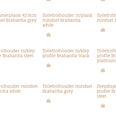
amerplank 42.0cm
Toiletrolhouder m/plank
Toiletro
et Brabantia grey
mindset Brabantia
mindset 
white
trolhouder m/klep
Toiletrolhouder m/klep
Toiletro
e Brabantia steel
profile Brabantia black
profile B
platinum
trolhouder mindset
Toiletrolhouder mindset
Zeepdisp
ntia white
Brabantia grey
profile B
steel