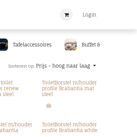
Nieuws
Registreren
Login
Tafelaccessoires
Buffet & display
Prijs - hoog naar laag
Sorteren op:
toilet
ToiletBorstel m/houder
es renew
profile Brabantia mat
 steel
steel
rstel m/houder
ToiletBorstel m/houder
rabantia
profile Brabantia white