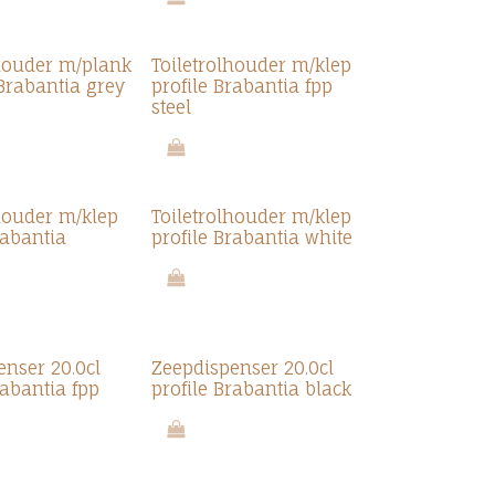
lhouder m/plank
Toiletrolhouder m/klep
Brabantia grey
profile Brabantia fpp
steel
lhouder m/klep
Toiletrolhouder m/klep
rabantia
profile Brabantia white
enser 20.0cl
Zeepdispenser 20.0cl
rabantia fpp
profile Brabantia black