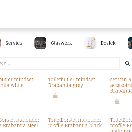
Producten
Merken
Referenties
Personaliseren
Servies
Glaswerk
Bestek
tbutler mindset
Toiletbutler mindset
set van 3 
ntia white
Brabantia grey
accesoir
Brabantia
tBorstel m/houder
ToiletBorstel m/houder
ToiletBo
e Brabantia steel
profile Brabantia black
profile B
platinum