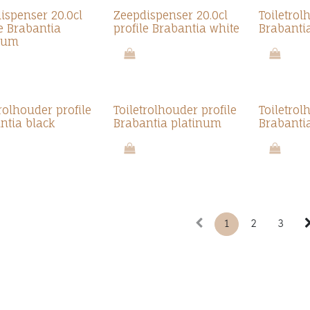
ispenser 20.0cl
Zeepdispenser 20.0cl
Toiletrol
le Brabantia
profile Brabantia white
Brabantia
num
trolhouder profile
Toiletrolhouder profile
Toiletrol
ntia black
Brabantia platinum
Brabanti
1
2
3