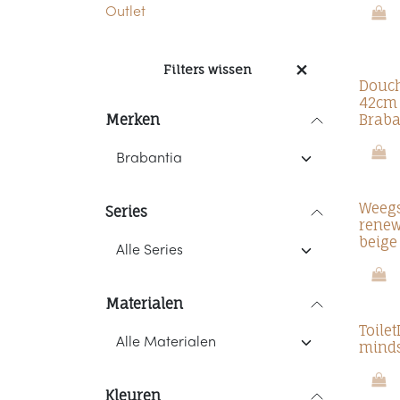
Outlet
Filters wissen
Douch
42cm
Merken
Braba
Weeg
Series
renew
beige
Materialen
Toile
minds
Kleuren