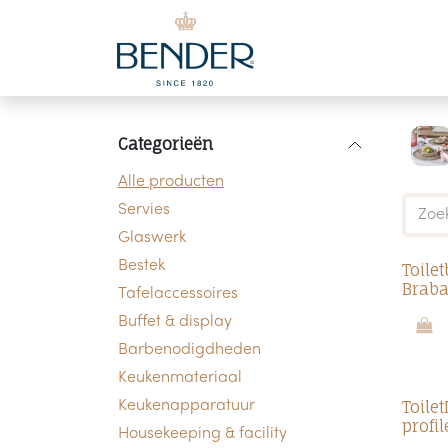
Overslaan naar inhoud
Categorieën
Alle producten
Servies
Glaswerk
Bestek
Toile
Braba
Tafelaccessoires
Buffet & display
Barbenodigdheden
Keukenmateriaal
Toile
Keukenapparatuur
profil
Housekeeping & facility